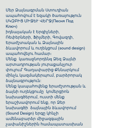
Մեր Ձայնագրման Ստուդիան
ապահովում է եզակի ծառայություն
ՍԿԶԲԻՑ ՄԻՋԵՒ ՎԵՐՋ(Песня Под
Ключ)
իդեալական է Երգիչների,
Ռեփերների, Ֆիլմերի, Գովազդի,
Երաժշտական ​​և Ձայնային
ձևավորում և ուղեկցում (sound design)
ապահովելու համար։
Մենք կառաջնորդենq Ձեզ Ձայնի
արտադրության յուրաքանչյուր
փուլում՝ Գաղափարից-Քննարկում
մինչև կազմակերպում, բարձրորակ
ձայնագրություն:
Մենք կապահովենք երաժշտության և
ձայնի ուղեկցումը կոմերցիոն
նախագծերում, ուստի մենք
երաշխավորում ենք, որ Ձեր
նախագծի ձայնային ձևավորում
(Sound Design) երգը կհնչի
ամենաբարձր միջազգային
չափանիշներին համապատասխան