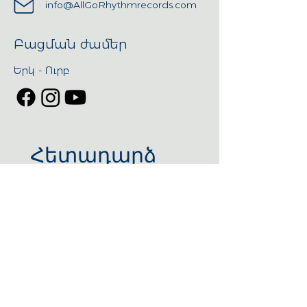
info@AllGoRhythmrecords.com
Բացման ժամեր
Երկ - Ուրբ
Հետադարձ 
կապ
Անուն
*
Ազգանուն
Էլ. Փոստ
*