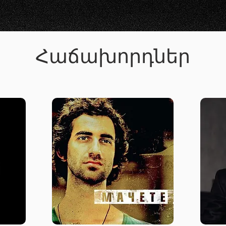
Հաճախորդներ