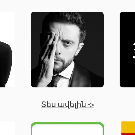
Տես ավելին ->