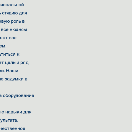
сиональной
ь студию для
евую роль в
 все нюансы
яет все
ем.
титься к
ет целый ряд
ии. Наши
е задумки в
а оборудование
ые навыки для
ультата.
ачественное