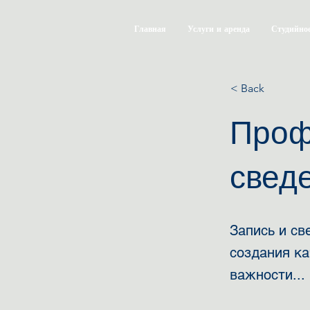
Главная
Услуги и аренда
Студийное
< Back
Проф
сведе
Запись и св
создания ка
важности...