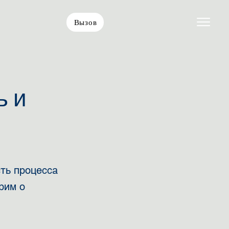
Вызов
ь и
сть процесса
рим о