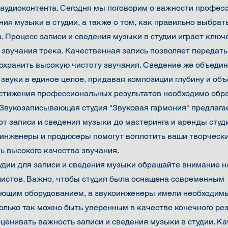
 аудиоконтента. Сегодня мы поговорим о важности профес
ния музыки в студии, а также о том, как правильно выбрат
. Процесс записи и сведения музыки в студии играет ключ
звучания трека. Качественная запись позволяет передать
сохранить высокую чистоту звучания. Сведение же объедин
звуки в единое целое, придавая композиции глубину и объ
стижения профессиональных результатов необходимо обра
 Звукозаписывающая студия "Звуковая гармония" предлага
 от записи и сведения музыки до мастеринга и аренды студ
инженеры и продюсеры помогут воплотить ваши творчески
ь высокого качества звучания.
удии для записи и сведения музыки обращайте внимание н
листов. Важно, чтобы студия была оснащена современным
ющим оборудованием, а звукоинженеры имели необходим
Только так можно быть уверенным в качестве конечного рез
оценивать важность записи и сведения музыки в студии. К